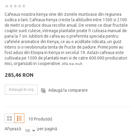
Cafeaua noastra Kenya vine din zonele muntoase din regiunea
sudica a tarii. Cafeaua Kenya creste la altitudini intre 1500 si 2100
de metri si produce doua recolte anual. De vreme ce doar fructele
coapte sunt culese, intreaga plantatie poate fi culeasa manual de
pana la 7 ori. Iubitorii de cafea au o preferinta speciala pentru
cafelele aromatice din Kenya, ce au o aciditate ridicata, un gust
intens si o neobisnuita tenta de fructe de padure. Primii pomi au
fost adusi din Etiopia in Kenya in secolul 19. Astazi cafeaua este
cultivata pe 1300 de plantatii mari si de catre 600.000 producatori
mici, organizati in cooperative.
Află mai mult
285,46 RON
Adaugă în coş
Adaugă la comparare
10 Produs(e)
Afişează
per pagină