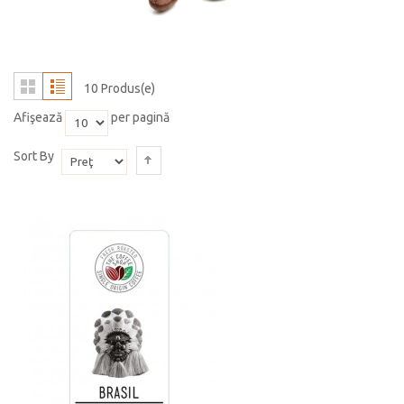
10 Produs(e)
Afişează
per pagină
Sort By