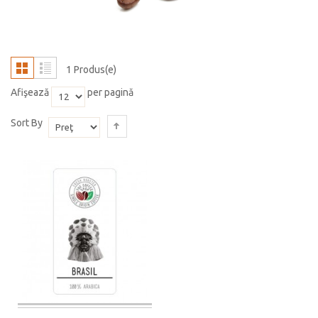
1 Produs(e)
Afişează
per pagină
Sort By