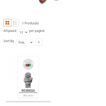
1 Produs(e)
Afişează
per pagină
Sort By