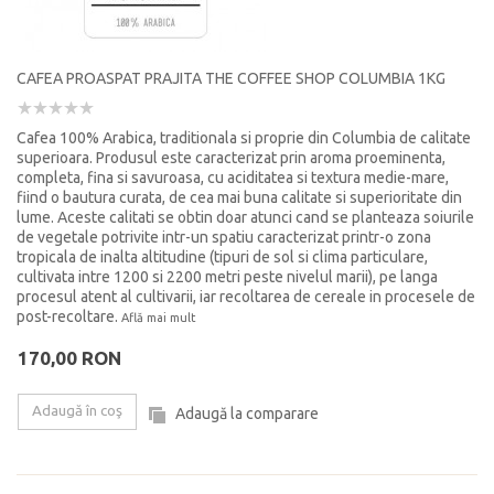
CAFEA PROASPAT PRAJITA THE COFFEE SHOP COLUMBIA 1KG
Cafea 100% Arabica, traditionala si proprie din Columbia de calitate
superioara. Produsul este caracterizat prin aroma proeminenta,
completa, fina si savuroasa, cu aciditatea si textura medie-mare,
fiind o bautura curata, de cea mai buna calitate si superioritate din
lume. Aceste calitati se obtin doar atunci cand se planteaza soiurile
de vegetale potrivite intr-un spatiu caracterizat printr-o zona
tropicala de inalta altitudine (tipuri de sol si clima particulare,
cultivata intre 1200 si 2200 metri peste nivelul marii), pe langa
procesul atent al cultivarii, iar recoltarea de cereale in procesele de
post-recoltare.
Află mai mult
170,00 RON
Adaugă în coş
Adaugă la comparare