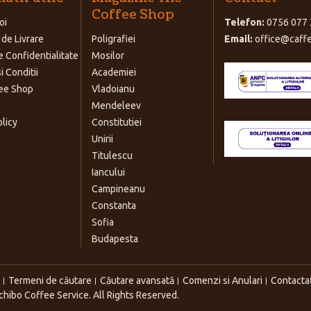
Coffee Shop
oi
Telefon:
0756 077 
 de Livrare
Poligrafiei
Email:
office@caffe
e Confidentialitate
Mosilor
i Conditii
Academiei
ee Shop
Vladoianu
Mendeleev
olicy
Constitutiei
Unirii
Titulescu
Iancului
Campineanu
Constanta
Sofia
Budapesta
Termeni de căutare
Căutare avansată
Comenzi si Anulari
Contacta
hibo Coffee Service. All Rights Reserved.