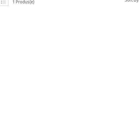
Sort By
1 Produs(e)