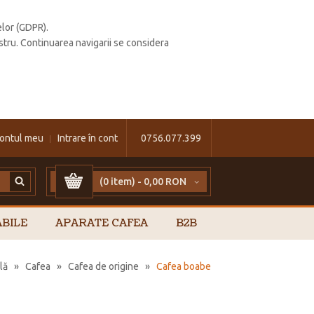
elor (GDPR).
stru. Continuarea navigarii se considera
ontul meu
Intrare în cont
0756.077.399
(0 item) -
0,00 RON
BILE
APARATE CAFEA
B2B
lă
»
Cafea
»
Cafea de origine
»
Cafea boabe