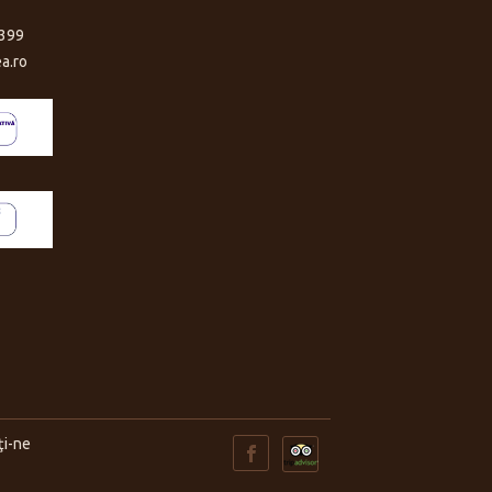
399
a.ro
ţi-ne