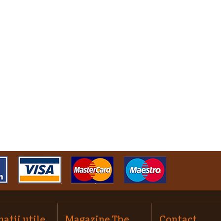
atii utile
Magazine The
Contact