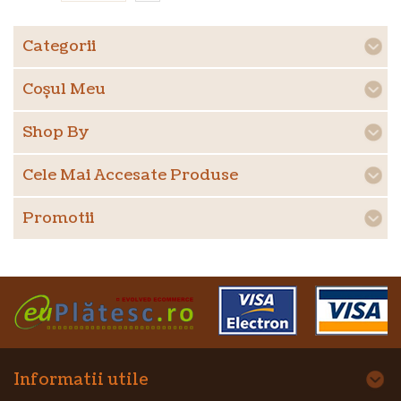
Categorii
Coşul Meu
Shop By
Cele Mai Accesate Produse
Promotii
Informatii utile