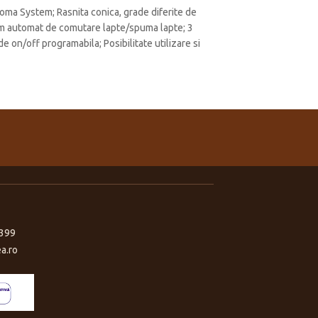
oma System; Rasnita conica, grade diferite de
tem automat de comutare lapte/spuma lapte; 3
e on/off programabila; Posibilitate utilizare si
399
a.ro