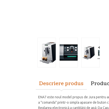
Descriere produs
Produc
ENA7 este noul model propus de Jura pentru ampla
a "comanda" printr-o simpla apasare de buton c
Reglarea electronică a cantităţii de apă: Da Ca