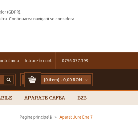
elor (GDPR).
stru. Continuarea navigarii se considera
ontul meu
Intrare în cont
0756.077.399
(0 item) -
0,00 RON
BILE
APARATE CAFEA
B2B
Pagina principală
»
Aparat Jura Ena 7