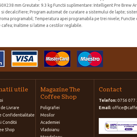
0X238 mm Greutate: 9.3 kg Functii suplimentare: Intelligent Pre Brew Ar
 si decalcifiere; Program automat de curatare a sistemului de lapte; sis
 aroma programabil; Temperatura apei programabila pe trei nivele; Functie d
 cafea; Inaltime si latime a cestilor reglabile.
atii utile
Magazine The
Contact
Coffee Shop
oi
Telefon:
0756 077 
 de Livrare
Poligrafiei
Email:
office@caffe
e Confidentialitate
Mosilor
i Conditii
Academiei
ee Shop
Vladoianu