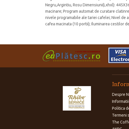
Negru,Argintiu, Rosu Dimensiuni(Lxhxl): 445X36
macinare; Program automat de curatare clatinre
nivele programabile ale tariei cafelei; Nivel de
cafea macinata (10 portii); Iluminarea cestilor de
Inform
Despre N
Informatii
Politica d
Termeni s
The Coff