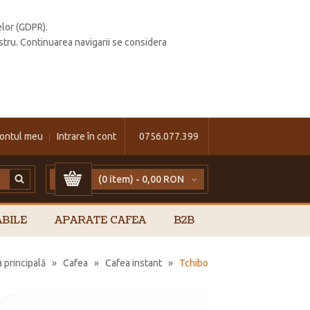
elor (GDPR).
stru. Continuarea navigarii se considera
ontul meu
Intrare în cont
0756.077.399
(0 item) -
0,00 RON
BILE
APARATE CAFEA
B2B
 principală
»
Cafea
»
Cafea instant
»
Tchibo