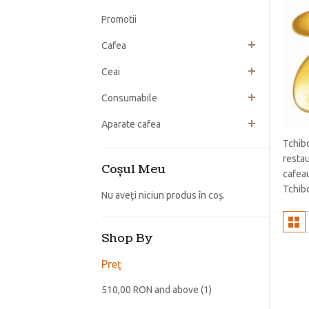
Promotii
Cafea
Ceai
Consumabile
Aparate cafea
Tchibo
restau
Coşul Meu
cafeau
Tchibo
Nu aveţi niciun produs în coş.
Shop By
Preţ
510,00 RON
and above
(1)