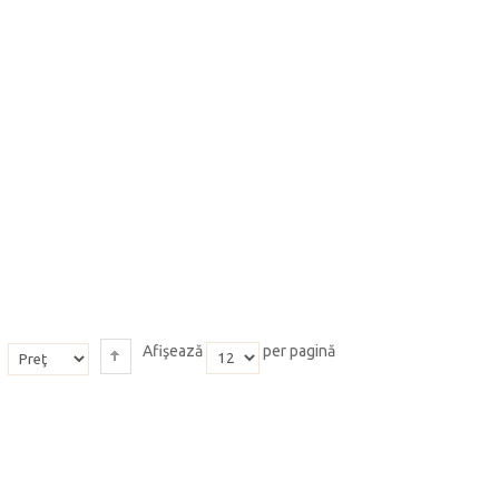
Afişează
per pagină