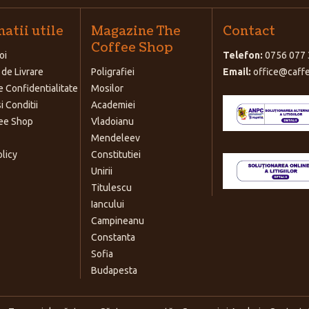
atii utile
Magazine The
Contact
Coffee Shop
oi
Telefon:
0756 077 
 de Livrare
Poligrafiei
Email:
office@caffe
e Confidentialitate
Mosilor
i Conditii
Academiei
ee Shop
Vladoianu
Mendeleev
olicy
Constitutiei
Unirii
Titulescu
Iancului
Campineanu
Constanta
Sofia
Budapesta