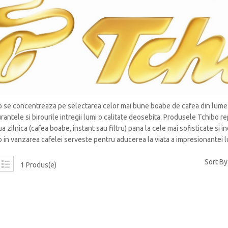
 se concentreaza pe selectarea celor mai bune boabe de cafea din lume. I
rantele si birourile intregii lumi o calitate deosebita. Produsele Tchibo re
a zilnica (cafea boabe, instant sau filtru) pana la cele mai sofisticate si
 in vanzarea cafelei serveste pentru aducerea la viata a impresionantei l
Sort By
1 Produs(e)