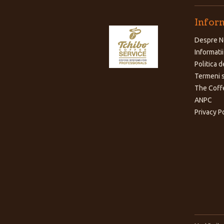
Inform
Despre N
Informatii
Politica d
Termeni s
The Coff
ANPC
Privacy P