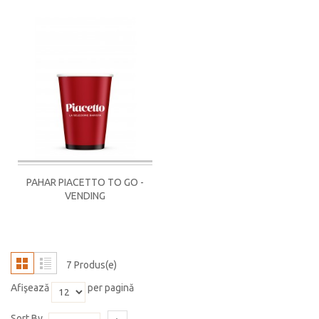
PAHAR PIACETTO TO GO -
VENDING
7 Produs(e)
Afişează
per pagină
Sort By