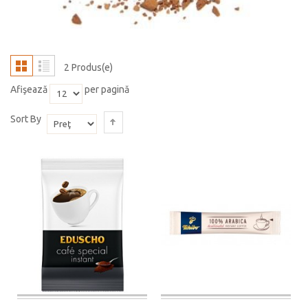
2 Produs(e)
Afişează
per pagină
Sort By