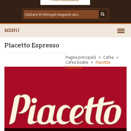
MENU
Piacetto Espresso
Pagina principală
»
Cafea
»
Cafea boabe
»
Piacetto
Espresso