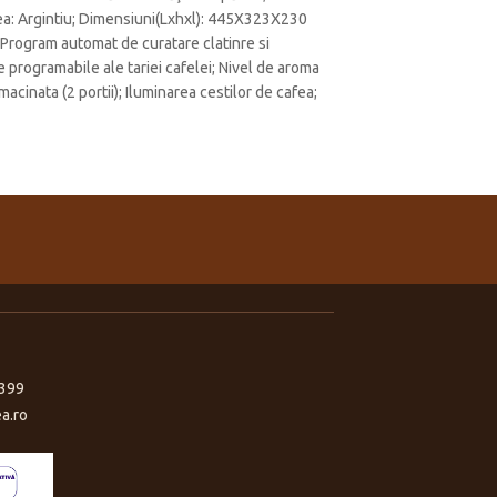
rea: Argintiu; Dimensiuni(Lxhxl): 445X323X230
 Program automat de curatare clatinre si
programabile ale tariei cafelei; Nivel de aroma
acinata (2 portii); Iluminarea cestilor de cafea;
399
a.ro