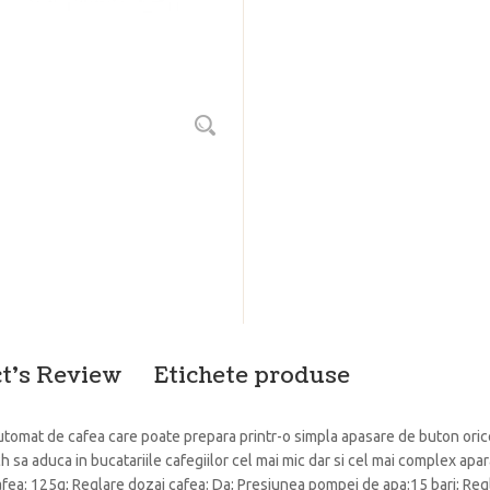
t's Review
Etichete produse
omat de cafea care poate prepara printr-o simpla apasare de buton oric
 sa aduca in bucatariile cafegiilor cel mai mic dar si cel mai complex apara
fea: 125g; Reglare dozaj cafea: Da; Presiunea pompei de apa:15 bari; Regla