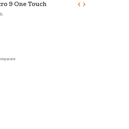
cro 9 One Touch
ch
comparare