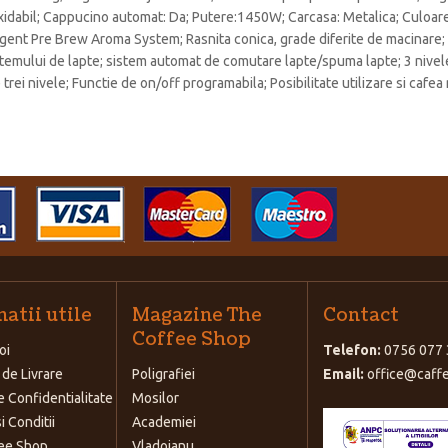
noxidabil; Cappucino automat: Da; Putere:1450W; Carcasa: Metalica; Culoa
igent Pre Brew Aroma System; Rasnita conica, grade diferite de macinare;
temului de lapte; sistem automat de comutare lapte/spuma lapte; 3 nivele 
i nivele; Functie de on/off programabila; Posibilitate utilizare si cafea m
atii utile
Magazine The
Contact
Coffee Shop
oi
Telefon:
0756 077 
 de Livrare
Poligrafiei
Email:
office@caffe
e Confidentialitate
Mosilor
i Conditii
Academiei
ee Shop
Vladoianu