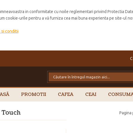
mneavoastra in conformitate cu noile reglementari privind Protectia Dat
cum cookie-urile pentru a vă furniza cea mai buna experienta pe site-ul no
si conditii
C
ASĂ
PROMOTII
CAFEA
CEAI
CONSUMA
e Touch
Pagina 