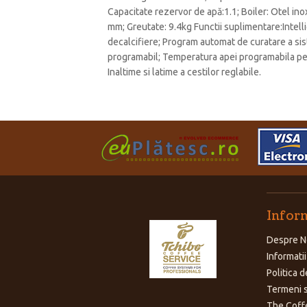
Capacitate rezervor de apă:1.1; Boiler: Otel i
mm; Greutate: 9.4kg Functii suplimentare:Intell
decalcifiere; Program automat de curatare a sis
programabil; Temperatura apei programabila pe tre
Inaltime si latime a cestilor reglabile.
Inform
Despre N
Informatii
Politica d
Termeni s
The Coff