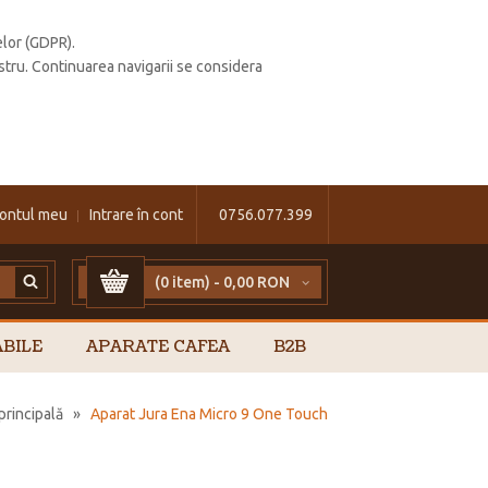
elor (GDPR).
stru. Continuarea navigarii se considera
ontul meu
Intrare în cont
0756.077.399
(0 item) -
0,00 RON
BILE
APARATE CAFEA
B2B
principală
»
Aparat Jura Ena Micro 9 One Touch