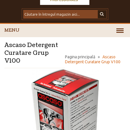
MENU
Ascaso Detergent
Curatare Grup
Pagina principală
»
Ascaso
V100
Detergent Curatare Grup V100