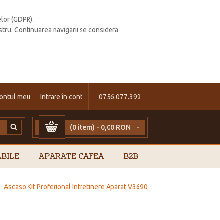
elor (GDPR).
stru. Continuarea navigarii se considera
ontul meu
Intrare în cont
0756.077.399
(0 item) -
0,00 RON
BILE
APARATE CAFEA
B2B
»
Ascaso Kit Proferional Intretinere Aparat V3690