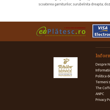
scoaterea garniturilor; surubelnita dreapta; do
Inform
Despre N
Informatii
Politica d
Termeni s
The Coff
ANPC
Privacy P