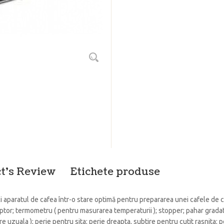
t's Review
Etichete produse
i aparatul de cafea într-o stare optimă pentru prepararea unei cafele de ca
or; termometru ( pentru masurarea temperaturii ); stopper; pahar gradat 3
are uzuala ); perie pentru sita; perie dreapta, subtire pentru cutit rasnita;