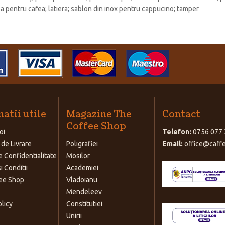
za pentru cafea; latiera; sablon din inox pentru cappucino; tamper
atii utile
Magazine The
Contact
Coffee Shop
oi
Telefon:
0756 077 
 de Livrare
Poligrafiei
Email:
office@caffe
e Confidentialitate
Mosilor
i Conditii
Academiei
ee Shop
Vladoianu
Mendeleev
olicy
Constitutiei
Unirii