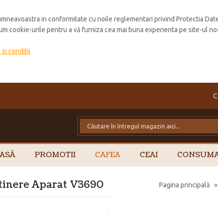
mneavoastra in conformitate cu noile reglementari privind Protectia Dat
cum cookie-urile pentru a vă furniza cea mai buna experienta pe site-ul no
si conditii
C
ASĂ
PROMOTII
CAFEA
CEAI
CONSUMA
etinere Aparat V3690
Pagina principală