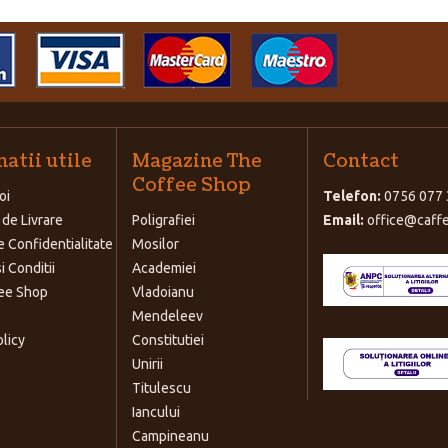
atii utile
Magazine The
Contact
Coffee Shop
oi
Telefon:
0756 077 
 de Livrare
Poligrafiei
Email:
office@caffe
e Confidentialitate
Mosilor
i Conditii
Academiei
ee Shop
Vladoianu
Mendeleev
olicy
Constitutiei
Unirii
Titulescu
Iancului
Campineanu