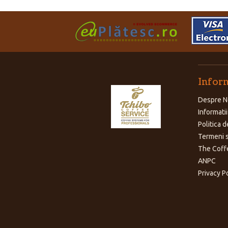
Inform
Despre N
Informatii
Politica d
Termeni s
The Coff
ANPC
Privacy P