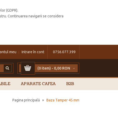
elor (GDPR).
stru. Continuarea navigarii se considera
ontul meu
Intrare în cont
0756.077.399
(0 item) -
0,00 RON
BILE
APARATE CAFEA
B2B
Pagina principală
»
Baza Tamper 45 mm