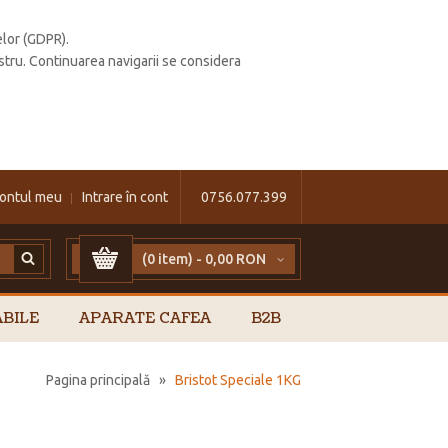
elor (GDPR).
stru. Continuarea navigarii se considera
ontul meu
Intrare în cont
0756.077.399
(0 item) -
0,00 RON
BILE
APARATE CAFEA
B2B
Pagina principală
»
Bristot Speciale 1KG