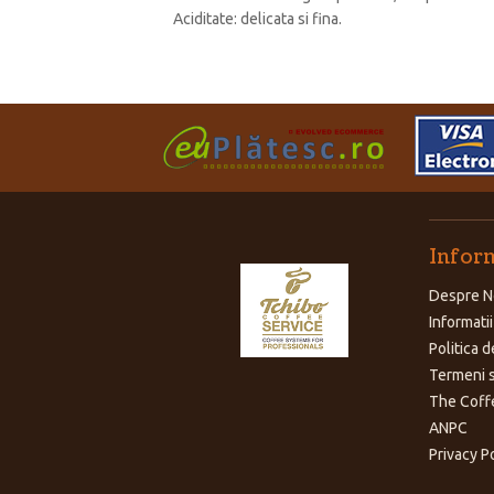
Aciditate: delicata si fina.
Inform
Despre N
Informatii
Politica d
Termeni s
The Coff
ANPC
Privacy P