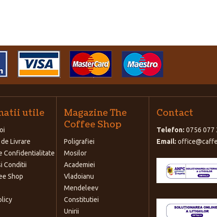
atii utile
Magazine The
Contact
Coffee Shop
oi
Telefon:
0756 077 
 de Livrare
Poligrafiei
Email:
office@caffe
e Confidentialitate
Mosilor
i Conditii
Academiei
ee Shop
Vladoianu
Mendeleev
olicy
Constitutiei
Unirii