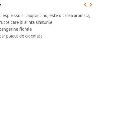
G
ru espresso si cappuccino, este o cafea aromata,
cte care iti alinta simturile.
tangerine florale
dar placut de ciocolata