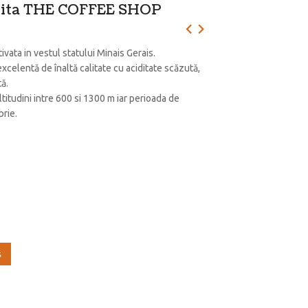
ajita THE COFFEE SHOP
vata in vestul statului Minais Gerais.
xcelentă de înaltă calitate cu aciditate scăzută,
tă.
ltitudini intre 600 si 1300 m iar perioada de
brie.
ş