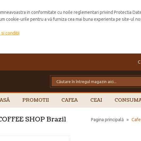
mneavoastra in conformitate cu noile reglementari privind Protectia Dat
cum cookie-urile pentru a vă furniza cea mai buna experienta pe site-ul no
si conditii
C
ASĂ
PROMOTII
CAFEA
CEAI
CONSUMA
 COFFEE SHOP Brazil
Pagina principală
»
Cafe