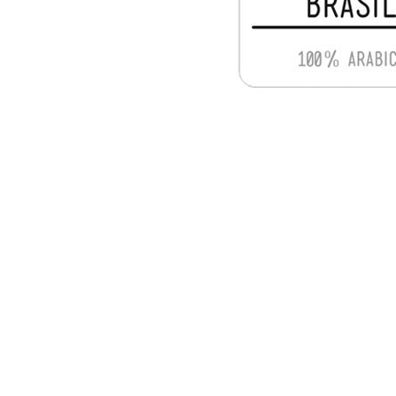
Descriere produs
Produc
Este o cafea Arabica premium, cultivata in vestu
si plăcut de ciocolată. Cafeaua din Brazilia se cu