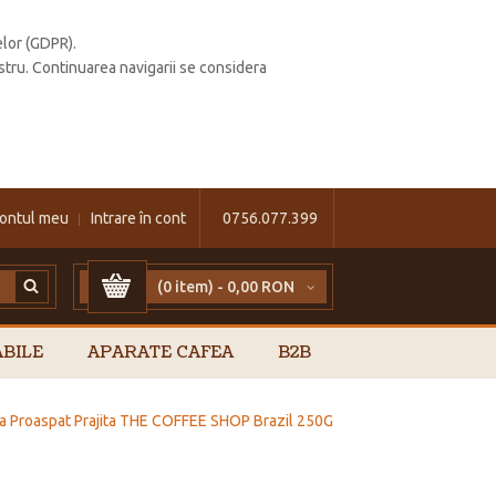
elor (GDPR).
stru. Continuarea navigarii se considera
ontul meu
Intrare în cont
0756.077.399
(0 item) -
0,00 RON
BILE
APARATE CAFEA
B2B
a Proaspat Prajita THE COFFEE SHOP Brazil 250G