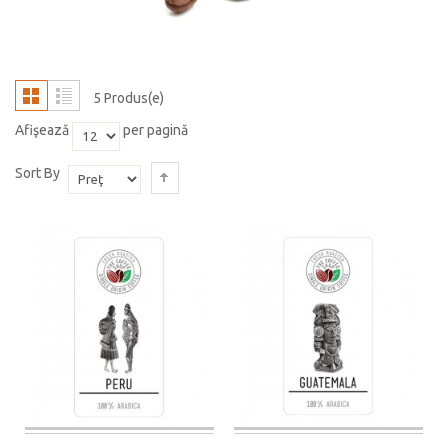
5 Produs(e)
Afişează
per pagină
Sort By