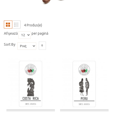
4 Produs(e)
Afişează
per pagină
Sort By