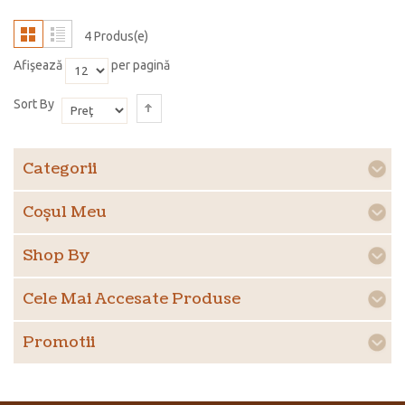
4 Produs(e)
Afişează
per pagină
Sort By
Categorii
Coşul Meu
Shop By
Cele Mai Accesate Produse
Promotii