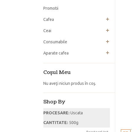
Promotii
Cafea
Ceai
Consumabile
Aparate cafea
Coşul Meu
Nu aveţi niciun produs în coş.
Shop By
PROCESARE:
Uscata
CANTITATE:
500g