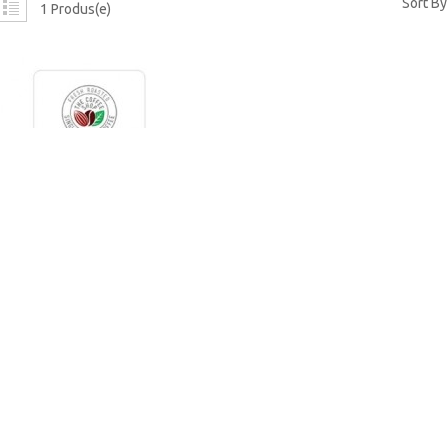
Sort By
1 Produs(e)
EA PROASPAT PRAJITA
 COFFEE SHOP KENYA
500G
149,36 RON