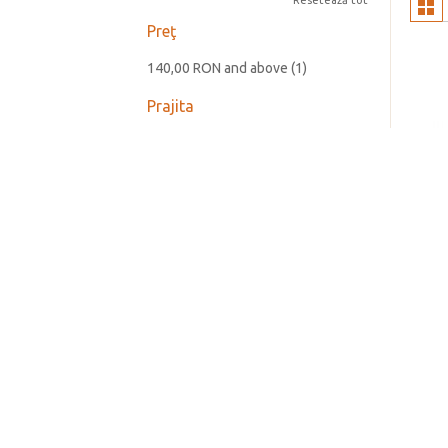
Resetează tot
Preţ
140,00 RON
and above
(1)
Prajita
Intensa (Dark)
(1)
Soi
Arabica
(1)
Continut Cofeina
Cu cofeina
(1)
Brand
CAF
THE
The Coffee Shop
(1)
Cafea
Boabe
(1)