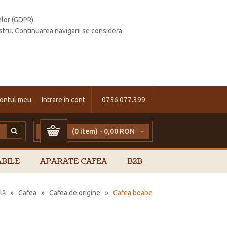
elor (GDPR).
stru. Continuarea navigarii se considera
ontul meu
Intrare în cont
0756.077.399
(0 item) -
0,00 RON
BILE
APARATE CAFEA
B2B
lă
»
Cafea
»
Cafea de origine
»
Cafea boabe