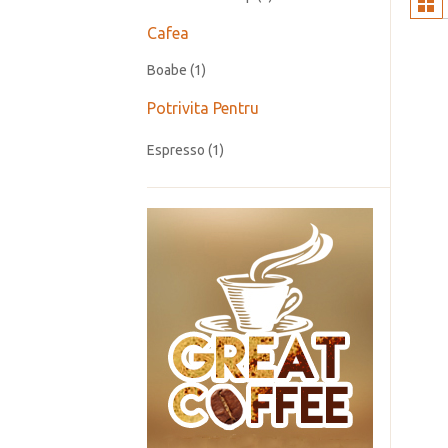
Cafea
Boabe
(1)
Potrivita Pentru
Espresso
(1)