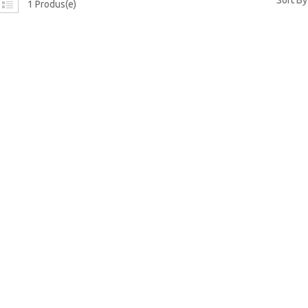
Sort By
1 Produs(e)