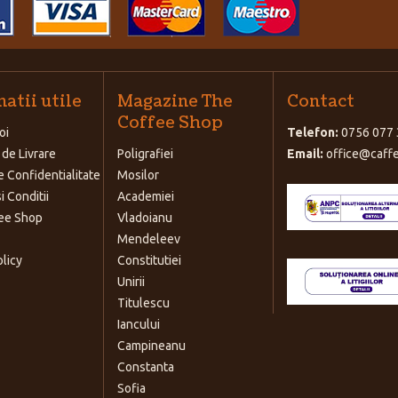
atii utile
Magazine The
Contact
Coffee Shop
oi
Telefon:
0756 077 
 de Livrare
Poligrafiei
Email:
office@caffe
e Confidentialitate
Mosilor
i Conditii
Academiei
ee Shop
Vladoianu
Mendeleev
olicy
Constitutiei
Unirii
Titulescu
Iancului
Campineanu
Constanta
Sofia