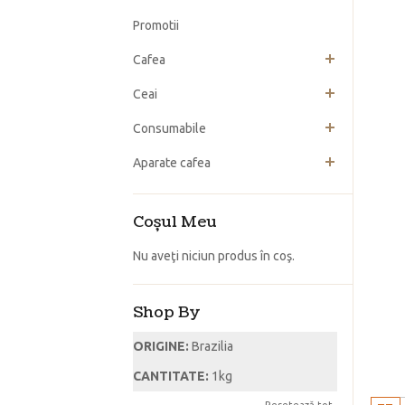
Promotii
Cafea
Ceai
Consumabile
Aparate cafea
Coşul Meu
Nu aveţi niciun produs în coş.
Shop By
ORIGINE:
Brazilia
CANTITATE:
1kg