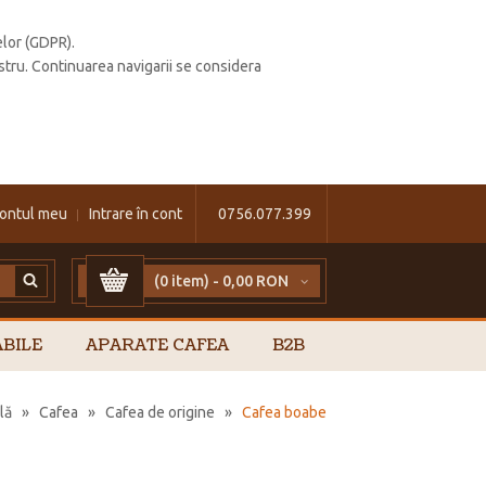
elor (GDPR).
stru. Continuarea navigarii se considera
ontul meu
Intrare în cont
0756.077.399
(0 item) -
0,00 RON
BILE
APARATE CAFEA
B2B
lă
»
Cafea
»
Cafea de origine
»
Cafea boabe