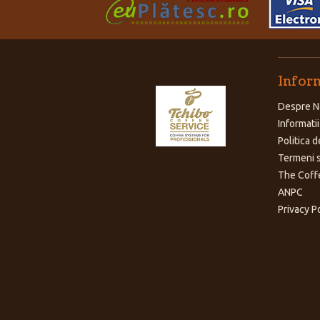
Inform
Despre N
Informatii
Politica d
Termeni s
The Coff
ANPC
Privacy P