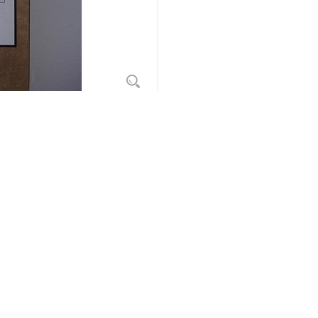
t's Review
Etichete produse
aua Moka Ethiopia MO2 este foarte apreciata si ravnita de cunoscatori pen