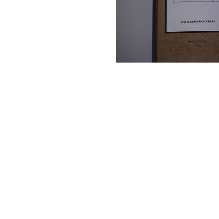
Descriere produs
Produc
Provenind din locul de nastere al cafelei, cafe
de citrice si un complex floral.