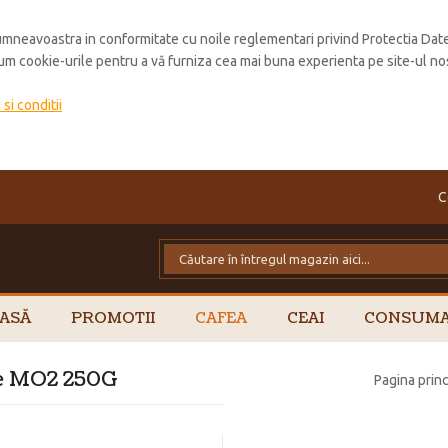
mneavoastra in conformitate cu noile reglementari privind Protectia Dat
cum cookie-urile pentru a vă furniza cea mai buna experienta pe site-ul no
si conditii
C
ASĂ
PROMOTII
CAFEA
CEAI
CONSUMA
ie MO2 250G
Pagina princ