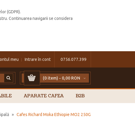
elor (GDPR).
stru. Continuarea navigarii se considera
ontul meu
Intrare în cont
0756.077.399
(0 item) -
0,00 RON
BILE
APARATE CAFEA
B2B
ipală
»
Cafes Richard Moka Ethiopie MO2 250G