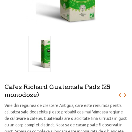
Cafes Richard Guatemala Pads (25
monodoze)
Vine din regiunea de crestere Antigua, care este renumita pentru
calitatea sale deosebita şi este probabil cea mai faimoasa regiune
de cultivare a cafelei. Guatemala are o aciditate fina si fructa in gust,
cu un corp complet distinct. Nota sa de cacao poate fi observat in
gust. Aroma sa complexa si bogata este inconjurata de o blandete