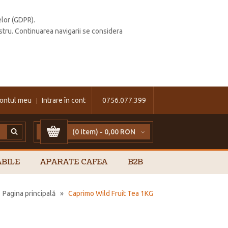
elor (GDPR).
stru. Continuarea navigarii se considera
ontul meu
Intrare în cont
0756.077.399
(0 item) -
0,00 RON
BILE
APARATE CAFEA
B2B
Pagina principală
»
Caprimo Wild Fruit Tea 1KG