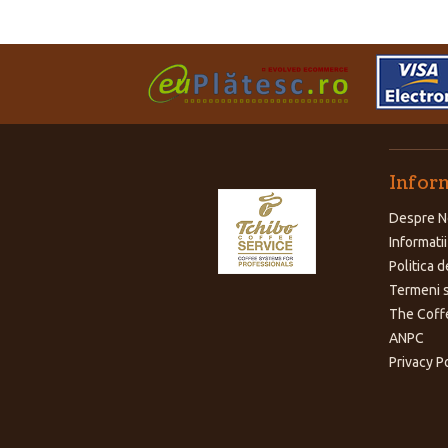
Inform
Despre N
Informatii
Politica d
Termeni s
The Coff
ANPC
Privacy P