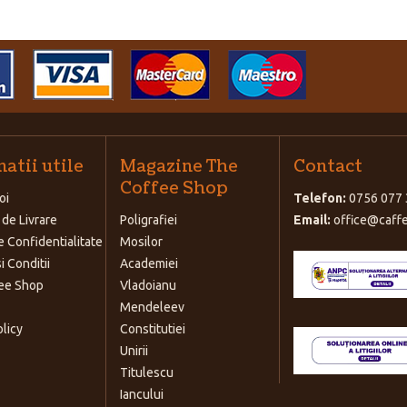
atii utile
Magazine The
Contact
Coffee Shop
oi
Telefon:
0756 077 
 de Livrare
Poligrafiei
Email:
office@caffe
e Confidentialitate
Mosilor
i Conditii
Academiei
ee Shop
Vladoianu
Mendeleev
olicy
Constitutiei
Unirii
Titulescu
Iancului