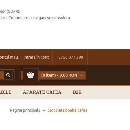
elor (GDPR).
stru. Continuarea navigarii se considera
ontul meu
Intrare în cont
0756.077.399
(0 item) -
0,00 RON
BILE
APARATE CAFEA
B2B
Pagina principală
»
Ciocolata boabe cafea