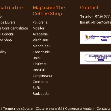
atii utile
Magazine The
Contact
Coffee Shop
oi
Telefon:
0756 077 
 de Livrare
Poligrafiei
Email:
office@caffe
e Confidentialitate
Mosilor
i Conditii
Academiei
ee Shop
Vladoianu
Mendeleev
olicy
Constitutiei
Unirii
Titulescu
Iancului
Campineanu
Constanta
Sofia
Budapesta
Termeni de căutare
Căutare avansată
Comenzi si Anulari
Contacta