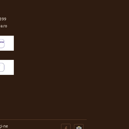
399
a.ro
ţi-ne