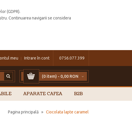
elor (GDPR).
stru. Continuarea navigarii se considera
ontul meu
Intrare în cont
0756.077.399
(0 item) -
0,00 RON
BILE
APARATE CAFEA
B2B
Pagina principală
»
Ciocolata lapte caramel