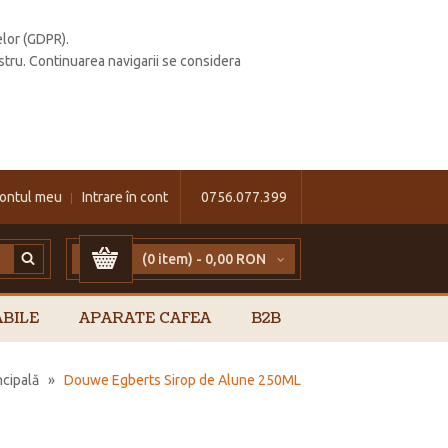
elor (GDPR).
stru. Continuarea navigarii se considera
ontul meu
Intrare în cont
0756.077.399
(0 item) -
0,00 RON
BILE
APARATE CAFEA
B2B
ncipală
»
Douwe Egberts Sirop de Alune 250ML