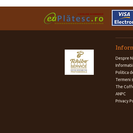
Inform
Despre N
Informatii
Politica d
Termeni s
The Coff
ANPC
Privacy P