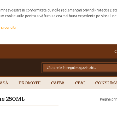
mneavoastra in conformitate cu noile reglementari privind Protectia Dat
cum cookie-urile pentru a vă furniza cea mai buna experienta pe site-ul no
si conditii
C
ASĂ
PROMOTII
CAFEA
CEAI
CONSUMA
une 250ML
Pagina pri