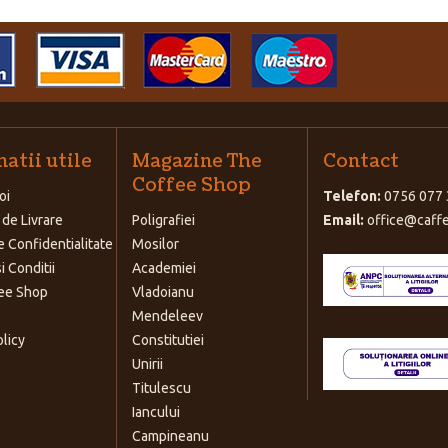
atii utile
Magazine The
Contact
Coffee Shop
oi
Telefon:
0756 077 
 de Livrare
Poligrafiei
Email:
office@caffe
e Confidentialitate
Mosilor
i Conditii
Academiei
ee Shop
Vladoianu
Mendeleev
olicy
Constitutiei
Unirii
Titulescu
Iancului
Campineanu