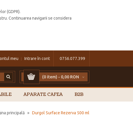
elor (GDPR).
stru. Continuarea navigarii se considera
ontul meu
Intrare în cont
0756.077.399
(0 item) -
0,00 RON
BILE
APARATE CAFEA
B2B
ina principală
»
Durgol Surface Rezerva 500 ml