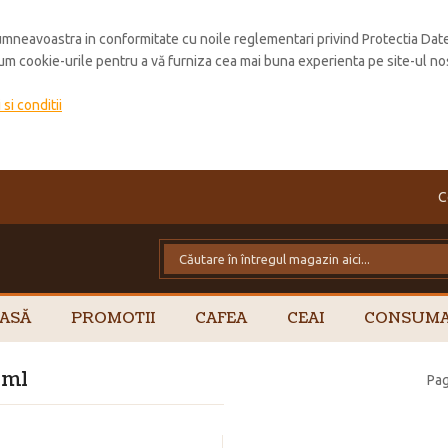
mneavoastra in conformitate cu noile reglementari privind Protectia Dat
cum cookie-urile pentru a vă furniza cea mai buna experienta pe site-ul no
si conditii
C
ASĂ
PROMOTII
CAFEA
CEAI
CONSUMA
 ml
Pag