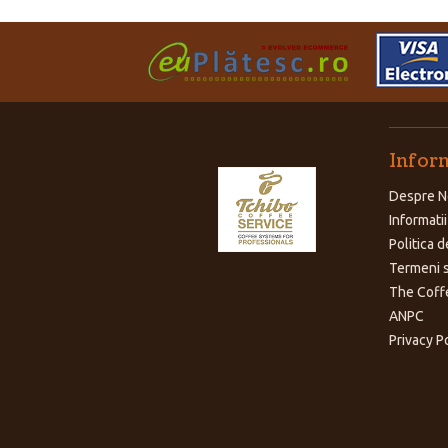
Inform
Despre N
Informatii
Politica d
Termeni s
The Coff
ANPC
Privacy P