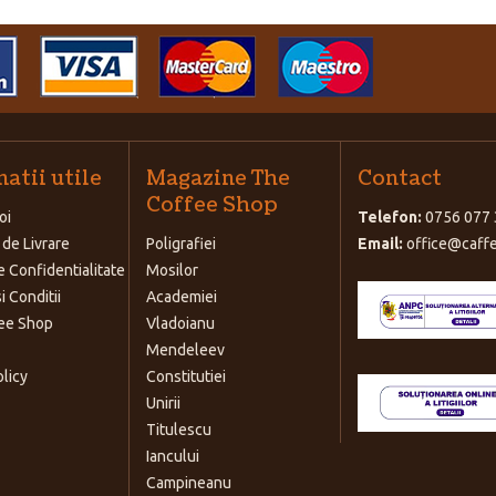
atii utile
Magazine The
Contact
Coffee Shop
oi
Telefon:
0756 077 
 de Livrare
Poligrafiei
Email:
office@caffe
e Confidentialitate
Mosilor
i Conditii
Academiei
ee Shop
Vladoianu
Mendeleev
olicy
Constitutiei
Unirii
Titulescu
Iancului
Campineanu