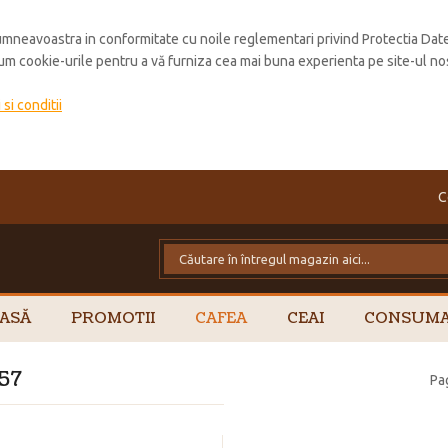
mneavoastra in conformitate cu noile reglementari privind Protectia Dat
cum cookie-urile pentru a vă furniza cea mai buna experienta pe site-ul no
si conditii
C
ASĂ
PROMOTII
CAFEA
CEAI
CONSUMA
57
Pa