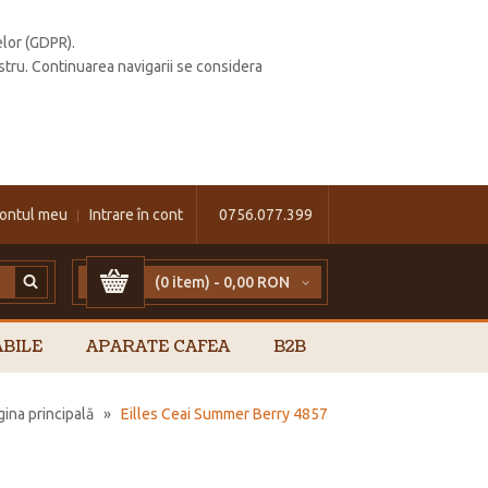
elor (GDPR).
stru. Continuarea navigarii se considera
ontul meu
Intrare în cont
0756.077.399
(0 item) -
0,00 RON
BILE
APARATE CAFEA
B2B
gina principală
»
Eilles Ceai Summer Berry 4857