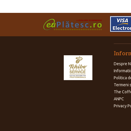
Inform
Despre N
Informatii
Politica d
Termeni s
The Coff
ANPC
Privacy P