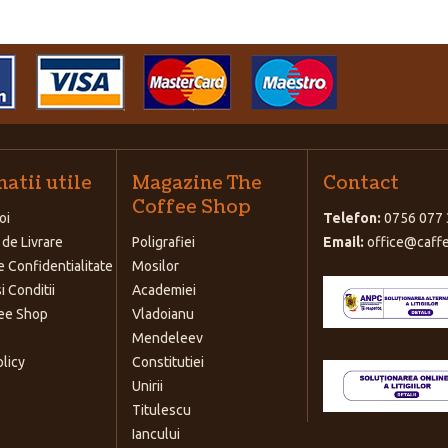
atii utile
Magazine The
Contact
Coffee Shop
oi
Telefon:
0756 077 
 de Livrare
Poligrafiei
Email:
office@caffe
e Confidentialitate
Mosilor
i Conditii
Academiei
ee Shop
Vladoianu
Mendeleev
olicy
Constitutiei
Unirii
Titulescu
Iancului