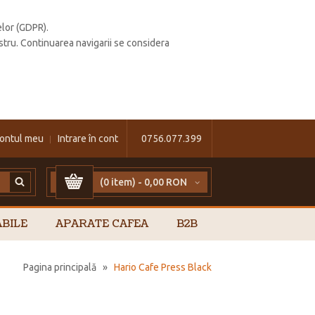
elor (GDPR).
stru. Continuarea navigarii se considera
ontul meu
Intrare în cont
0756.077.399
(0 item) -
0,00 RON
BILE
APARATE CAFEA
B2B
Pagina principală
»
Hario Cafe Press Black