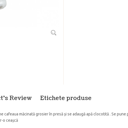
t's Review
Etichete produse
 cafeaua măcinată grosier în presă și se adaugă apă clocotită . Se pune pi
tr-o ceașcă