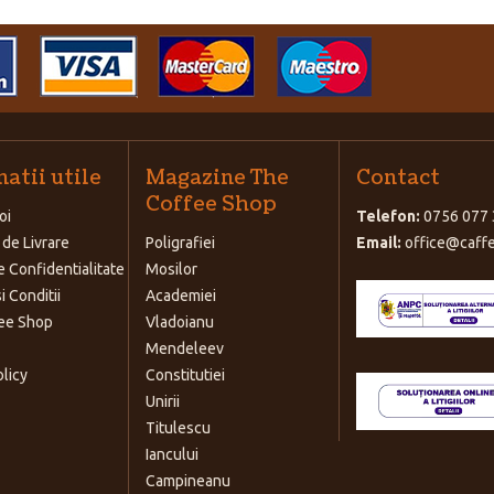
atii utile
Magazine The
Contact
Coffee Shop
oi
Telefon:
0756 077 
 de Livrare
Poligrafiei
Email:
office@caffe
e Confidentialitate
Mosilor
i Conditii
Academiei
ee Shop
Vladoianu
Mendeleev
olicy
Constitutiei
Unirii
Titulescu
Iancului
Campineanu