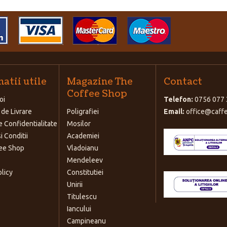
atii utile
Magazine The
Contact
Coffee Shop
oi
Telefon:
0756 077 
 de Livrare
Poligrafiei
Email:
office@caffe
e Confidentialitate
Mosilor
i Conditii
Academiei
ee Shop
Vladoianu
Mendeleev
olicy
Constitutiei
Unirii
Titulescu
Iancului
Campineanu