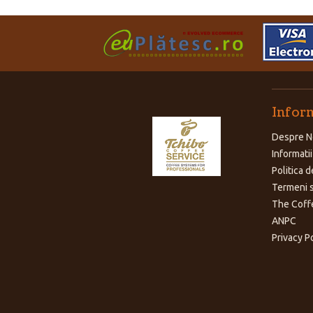
Inform
Despre N
Informatii
Politica d
Termeni s
The Coff
ANPC
Privacy P