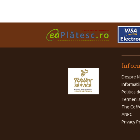
Inform
Despre N
Informatii
Politica d
Termeni s
The Coff
ANPC
Privacy P