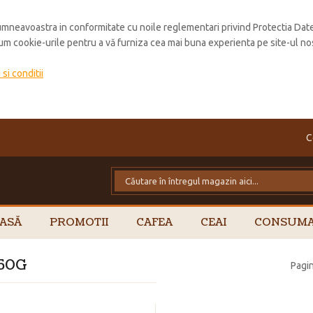
mneavoastra in conformitate cu noile reglementari privind Protectia Dat
cum cookie-urile pentru a vă furniza cea mai buna experienta pe site-ul no
si conditii
C
ASĂ
PROMOTII
CAFEA
CEAI
CONSUMA
250G
Pagin