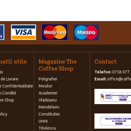
atii utile
Magazine The
Contact
Coffee Shop
oi
Telefon:
0756 077 
 de Livrare
Poligrafiei
Email:
office@caffe
e Confidentialitate
Mosilor
i Conditii
Academiei
ee Shop
Vladoianu
Mendeleev
olicy
Constitutiei
Unirii
Titulescu