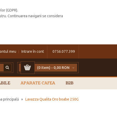
elor (GDPR).
stru. Continuarea navigarii se considera
ontul meu
Intrare în cont
0756.077.399
(0 item) -
0,00 RON
BILE
APARATE CAFEA
B2B
a principală
»
Lavazza Qualita Oro boabe 250G