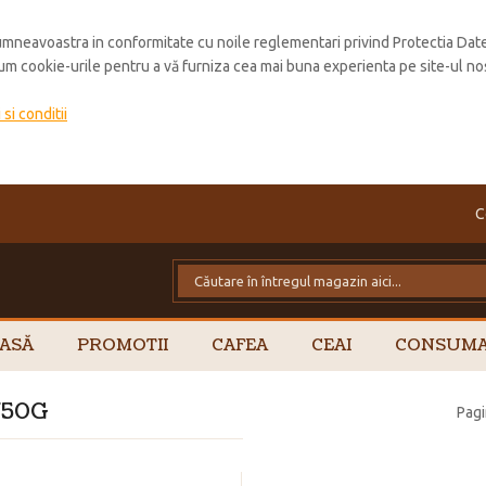
mneavoastra in conformitate cu noile reglementari privind Protectia Dat
cum cookie-urile pentru a vă furniza cea mai buna experienta pe site-ul no
si conditii
C
ASĂ
PROMOTII
CAFEA
CEAI
CONSUMA
750G
Pagi