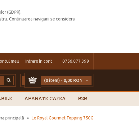
elor (GDPR).
stru. Continuarea navigarii se considera
ontul meu
Intrare în cont
0756.077.399
(0 item) -
0,00 RON
BILE
APARATE CAFEA
B2B
na principală
»
Le Royal Gourmet Topping 750G