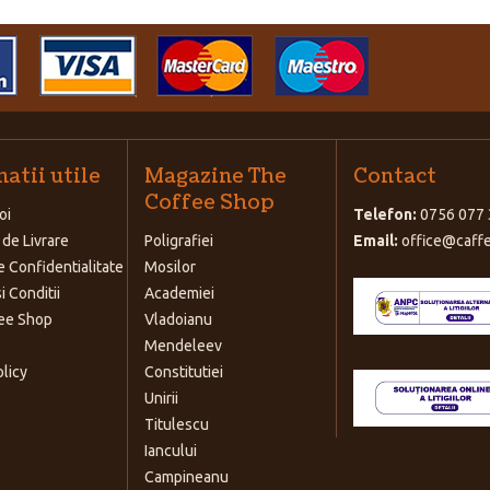
atii utile
Magazine The
Contact
Coffee Shop
oi
Telefon:
0756 077 
 de Livrare
Poligrafiei
Email:
office@caffe
e Confidentialitate
Mosilor
i Conditii
Academiei
ee Shop
Vladoianu
Mendeleev
olicy
Constitutiei
Unirii
Titulescu
Iancului
Campineanu