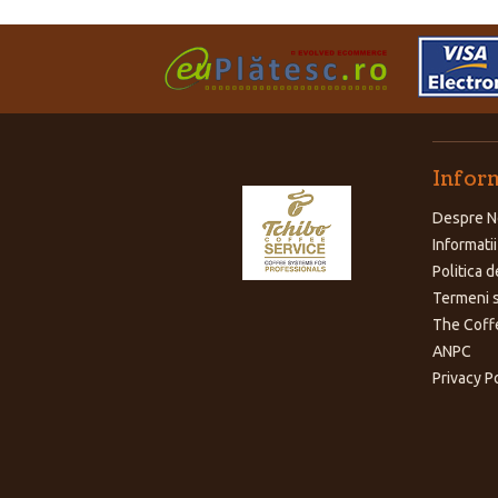
Inform
Despre N
Informatii
Politica d
Termeni s
The Coff
ANPC
Privacy P