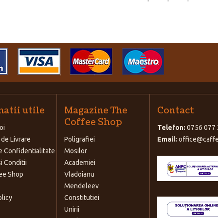
atii utile
Magazine The
Contact
Coffee Shop
oi
Telefon:
0756 077 
 de Livrare
Poligrafiei
Email:
office@caffe
e Confidentialitate
Mosilor
i Conditii
Academiei
ee Shop
Vladoianu
Mendeleev
olicy
Constitutiei
Unirii