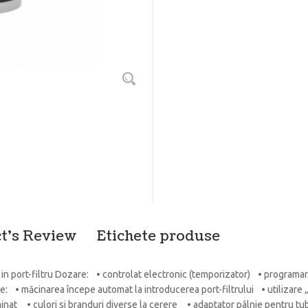
t's Review
Etichete produse
in port-filtru Dozare: • controlat electronic (temporizator) • programar
re: • măcinarea începe automat la introducerea port-filtrului • utilizar
t • culori si branduri diverse la cerere • adaptator pâlnie pentru tubu