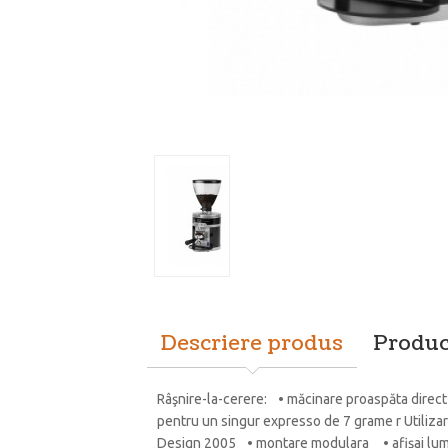
Descriere produs
Produc
Râşnire-la-cerere: • măcinare proaspăta direct 
pentru un singur expresso de 7 grame r Utiliza
Design 2005 • montare modulara • afişaj lumina