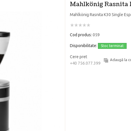
Mahlkönig Rasnita 
Mahlkönig Rasnita K30 Single Es
Cod produs:
059
Disponibilitate:
Stoc terminat
Cere pret
Adaugă la 
+40 756.077.399