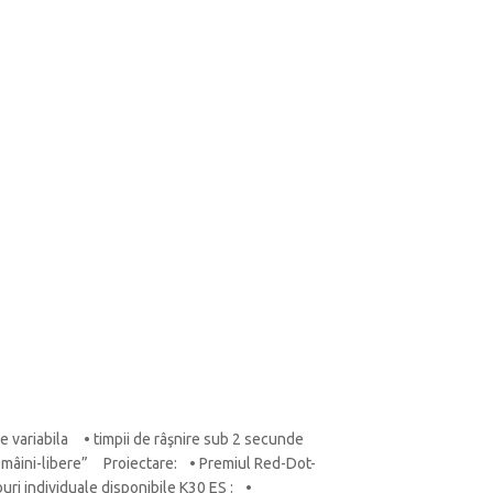
e variabila • timpii de râşnire sub 2 secunde
e „mâini-libere” Proiectare: • Premiul Red-Dot-
ri individuale disponibile K30 ES : •