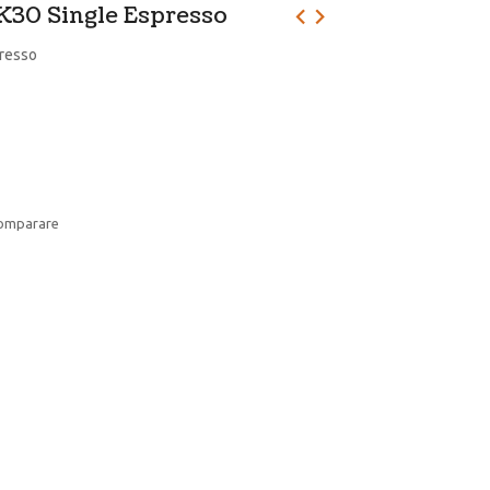
K30 Single Espresso
presso
comparare