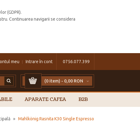
elor (GDPR).
stru. Continuarea navigarii se considera
ontul meu
Intrare în cont
0756.077.399
(0 item) -
0,00 RON
BILE
APARATE CAFEA
B2B
cipală
»
Mahlkönig Rasnita K30 Single Espresso