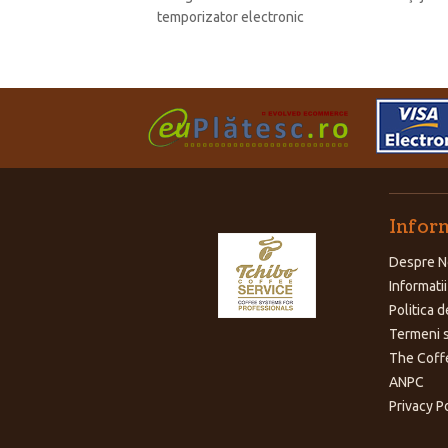
temporizator electronic
Inform
Despre N
Informatii
Politica d
Termeni s
The Coff
ANPC
Privacy P