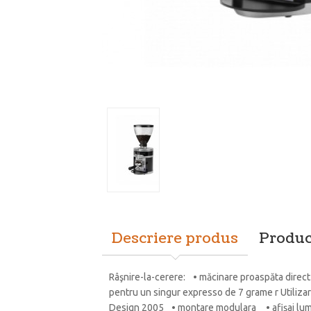
Descriere produs
Produc
Râşnire-la-cerere: • măcinare proaspăta direct 
pentru un singur expresso de 7 grame r Utiliza
Design 2005 • montare modulara • afişaj lumina