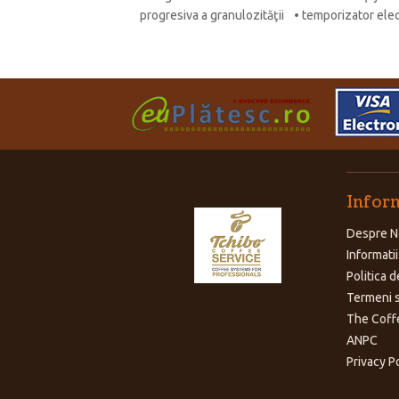
progresiva a granulozităţii • temporizator ele
Inform
Despre N
Informatii
Politica d
Termeni s
The Coff
ANPC
Privacy P