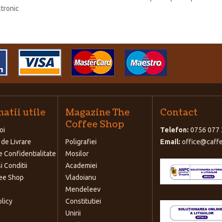
ctronic
atii utile
Magazine The
Contact
Coffee Shop
oi
Telefon:
0756 077 
 de Livrare
Poligrafiei
Email:
office@caffe
e Confidentialitate
Mosilor
i Conditii
Academiei
ee Shop
Vladoianu
Mendeleev
olicy
Constitutiei
Unirii