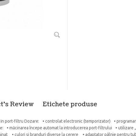
t's Review
Etichete produse
in port-filtru Dozare: • controlat electronic (temporizator) • programar
re: • măcinarea începe automat la introducerea port-filtrului • utilizar
t • culori si branduri diverse la cerere • adaptator pâlnie pentru tubu