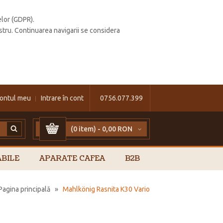
elor (GDPR).
stru. Continuarea navigarii se considera
ontul meu
Intrare în cont
0756.077.399
(0 item) -
0,00 RON
BILE
APARATE CAFEA
B2B
Pagina principală
»
Mahlkönig Rasnita K30 Vario