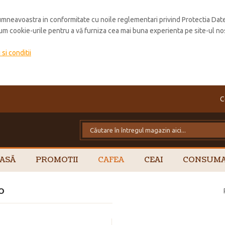
mneavoastra in conformitate cu noile reglementari privind Protectia Dat
cum cookie-urile pentru a vă furniza cea mai buna experienta pe site-ul no
si conditii
C
ASĂ
PROMOTII
CAFEA
CEAI
CONSUMA
o