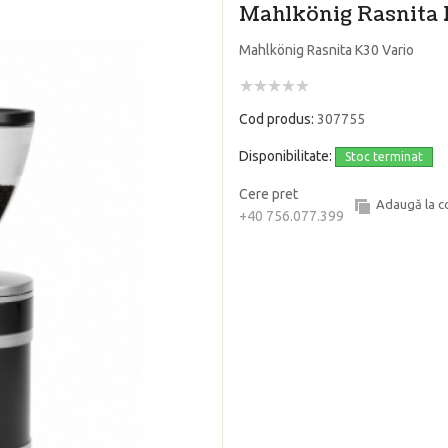
Mahlkönig Rasnita 
Mahlkönig Rasnita K30 Vario
Cod produs:
307755
Disponibilitate:
Stoc terminat
Cere pret
Adaugă la 
+40 756.077.399