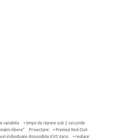
e variabila • timpii de râşnire sub 2 secunde
e „mâini-libere” Proiectare: • Premiul Red-Dot-
ri individuale disponibile K30 Vario: • reglare