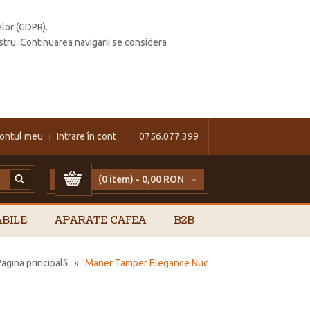
elor (GDPR).
stru. Continuarea navigarii se considera
ontul meu
Intrare în cont
0756.077.399
(0 item) -
0,00 RON
BILE
APARATE CAFEA
B2B
Pagina principală
»
Maner Tamper Elegance Nuc