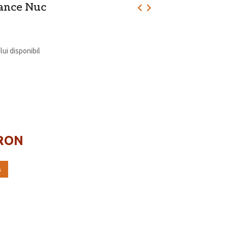
ance Nuc
lui disponibil
 RON
ş