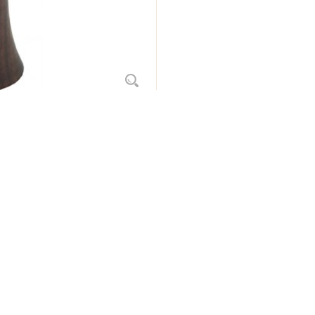
t's Review
Etichete produse