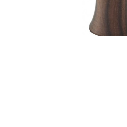
Descriere produs
Produc
Maner din lemn de nuc pentru tamper.