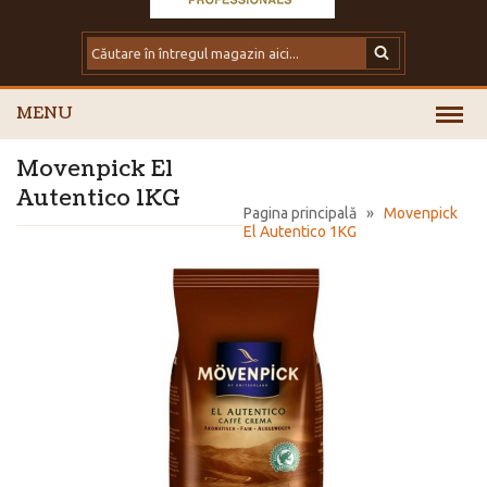
MENU
Movenpick El
Autentico 1KG
Pagina principală
»
Movenpick
El Autentico 1KG