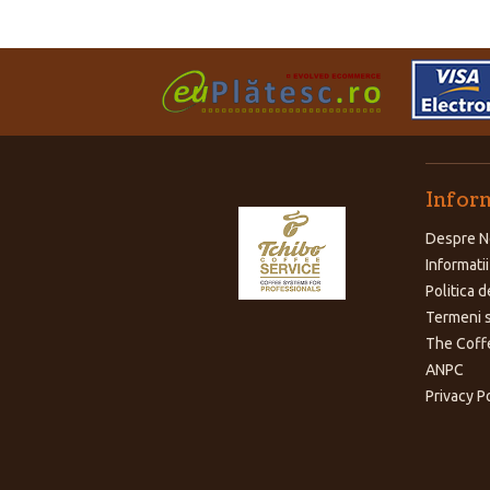
Inform
Despre N
Informatii
Politica d
Termeni s
The Coff
ANPC
Privacy P