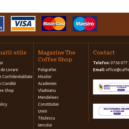
atii utile
Magazine The
Contact
Coffee Shop
oi
Telefon:
0756 077 
 de Livrare
Poligrafiei
Email:
office@caffe
e Confidentialitate
Mosilor
i Conditii
Academiei
ee Shop
Vladoianu
Mendeleev
olicy
Constitutiei
Unirii
Titulescu
Iancului