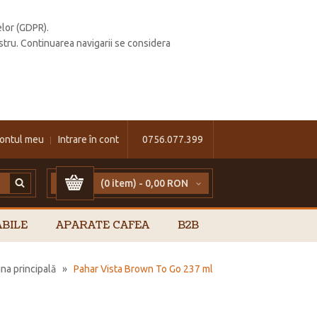
elor (GDPR).
stru. Continuarea navigarii se considera
ontul meu
Intrare în cont
0756.077.399
(0 item) -
0,00 RON
BILE
APARATE CAFEA
B2B
na principală
»
Pahar Vista Brown To Go 237 ml