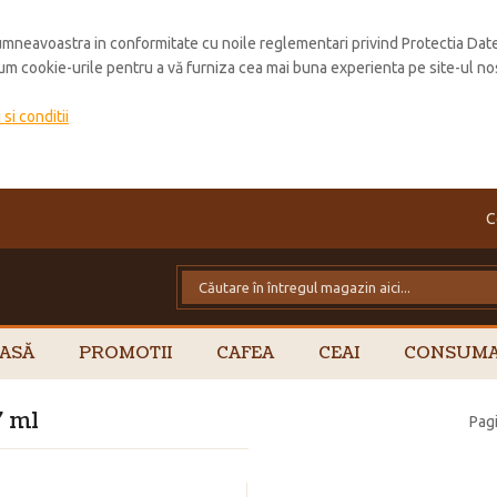
mneavoastra in conformitate cu noile reglementari privind Protectia Dat
cum cookie-urile pentru a vă furniza cea mai buna experienta pe site-ul no
si conditii
C
ASĂ
PROMOTII
CAFEA
CEAI
CONSUMA
7 ml
Pagi