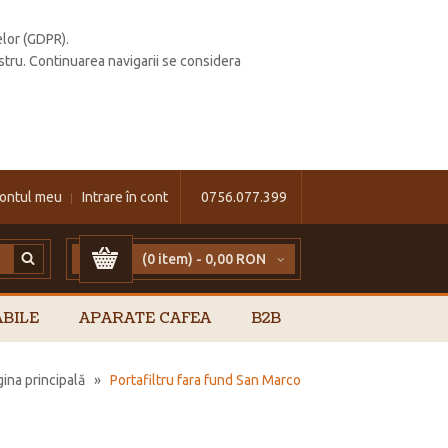
elor (GDPR).
stru. Continuarea navigarii se considera
ontul meu
Intrare în cont
0756.077.399
(0 item) -
0,00 RON
BILE
APARATE CAFEA
B2B
ina principală
»
Portafiltru fara fund San Marco