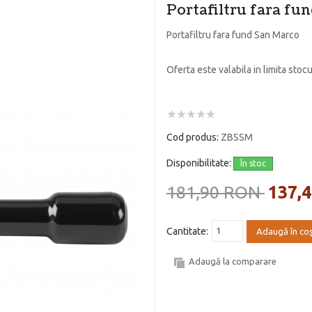
Portafiltru fara fu
Portafiltru fara fund San Marco
Oferta este valabila in limita stocu
Cod produs:
ZBSSM
Disponibilitate:
În stoc
181,90 RON
137,
Cantitate:
Adaugă în co
Adaugă la comparare