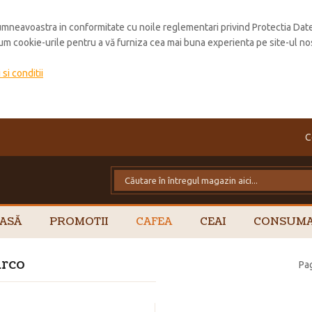
mneavoastra in conformitate cu noile reglementari privind Protectia Dat
cum cookie-urile pentru a vă furniza cea mai buna experienta pe site-ul no
si conditii
C
ASĂ
PROMOTII
CAFEA
CEAI
CONSUMA
arco
Pag