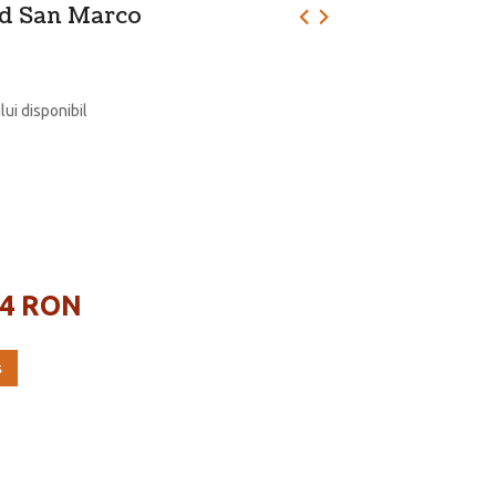
nd San Marco
lui disponibil
44 RON
ş