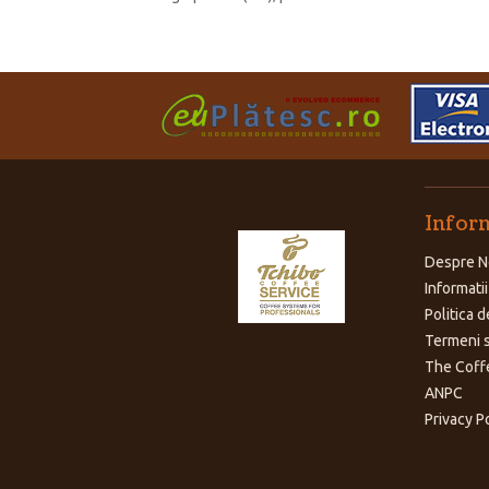
Inform
Despre N
Informatii
Politica d
Termeni s
The Coff
ANPC
Privacy P