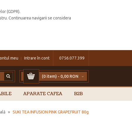
elor (GDPR).
stru. Continuarea navigarii se considera
ontul meu
Intrare în cont
0756.077.399
(0 item) -
0,00 RON
BILE
APARATE CAFEA
B2B
ală
»
SUKI TEA INFUSION PINK GRAPEFRUIT 80g