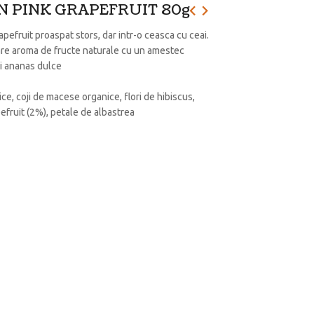
N PINK GRAPEFRUIT 80g
pefruit proaspat stors, dar intr-o ceasca cu ceai.
 are aroma de fructe naturale cu un amestec
si ananas dulce
e, coji de macese organice, flori de hibiscus,
apefruit (2%), petale de albastrea