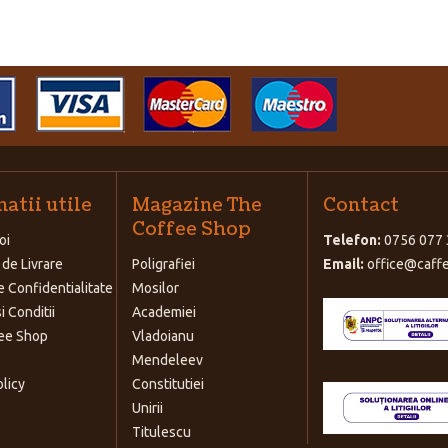
atii utile
Magazine The
Contact
Coffee Shop
oi
Telefon:
0756 077 
 de Livrare
Poligrafiei
Email:
office@caffe
e Confidentialitate
Mosilor
i Conditii
Academiei
ee Shop
Vladoianu
Mendeleev
olicy
Constitutiei
Unirii
Titulescu