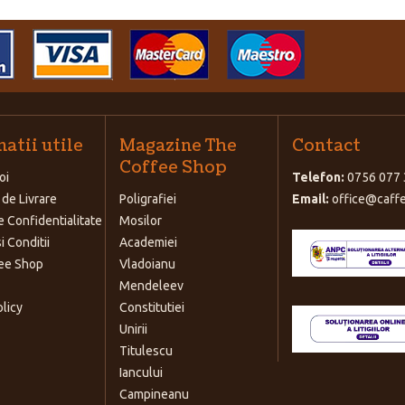
atii utile
Magazine The
Contact
Coffee Shop
oi
Telefon:
0756 077 
 de Livrare
Poligrafiei
Email:
office@caffe
e Confidentialitate
Mosilor
i Conditii
Academiei
ee Shop
Vladoianu
Mendeleev
olicy
Constitutiei
Unirii
Titulescu
Iancului
Campineanu