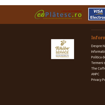
Inform
Despre N
Informatii
Politica d
Termeni s
The Coff
ANPC
Privacy P