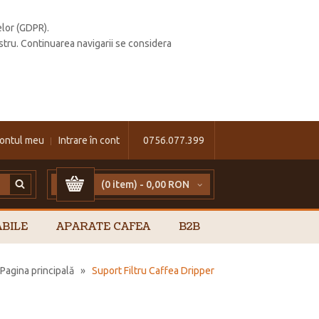
elor (GDPR).
stru. Continuarea navigarii se considera
ontul meu
Intrare în cont
0756.077.399
(0 item) -
0,00 RON
BILE
APARATE CAFEA
B2B
Pagina principală
»
Suport Filtru Caffea Dripper