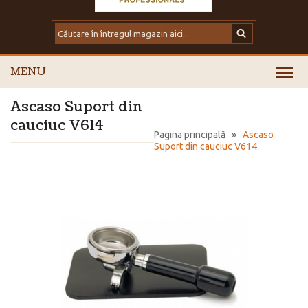
MENU
Ascaso Suport din
cauciuc V614
Pagina principală
»
Ascaso
Suport din cauciuc V614