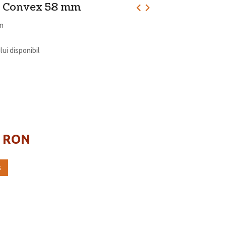
k Convex 58 mm
m
lui disponibil
8 RON
ş