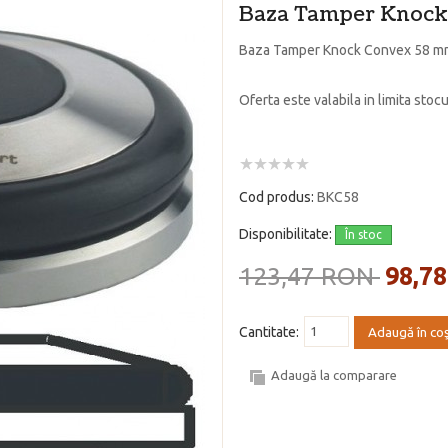
Baza Tamper Knoc
Baza Tamper Knock Convex 58 m
Oferta este valabila in limita stocu
Cod produs:
BKC58
Disponibilitate:
În stoc
123,47 RON
98,7
Cantitate:
Adaugă în co
Adaugă la comparare