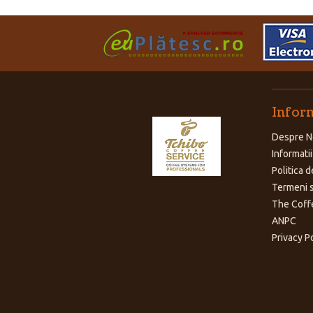
Inform
Despre N
Informatii
Politica d
Termeni s
The Coff
ANPC
Privacy P