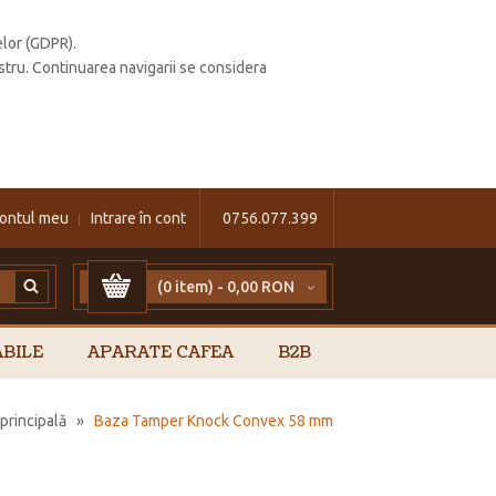
elor (GDPR).
stru. Continuarea navigarii se considera
ontul meu
Intrare în cont
0756.077.399
(0 item) -
0,00 RON
BILE
APARATE CAFEA
B2B
principală
»
Baza Tamper Knock Convex 58 mm