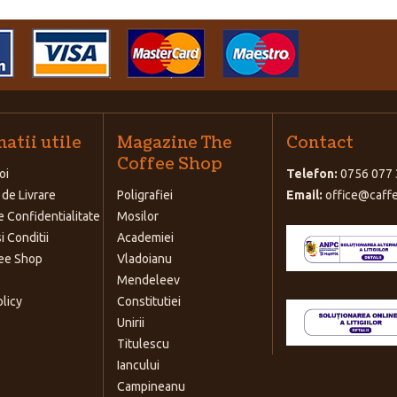
atii utile
Magazine The
Contact
Coffee Shop
oi
Telefon:
0756 077 
 de Livrare
Poligrafiei
Email:
office@caffe
e Confidentialitate
Mosilor
i Conditii
Academiei
ee Shop
Vladoianu
Mendeleev
olicy
Constitutiei
Unirii
Titulescu
Iancului
Campineanu