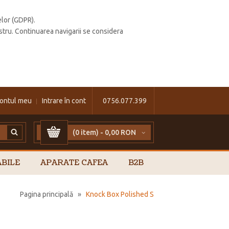
elor (GDPR).
stru. Continuarea navigarii se considera
ontul meu
Intrare în cont
0756.077.399
(0 item) -
0,00 RON
BILE
APARATE CAFEA
B2B
Pagina principală
»
Knock Box Polished S