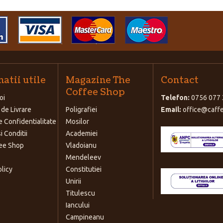
atii utile
Magazine The
Contact
Coffee Shop
oi
Telefon:
0756 077 
 de Livrare
Poligrafiei
Email:
office@caffe
e Confidentialitate
Mosilor
i Conditii
Academiei
ee Shop
Vladoianu
Mendeleev
olicy
Constitutiei
Unirii
Titulescu
Iancului
Campineanu