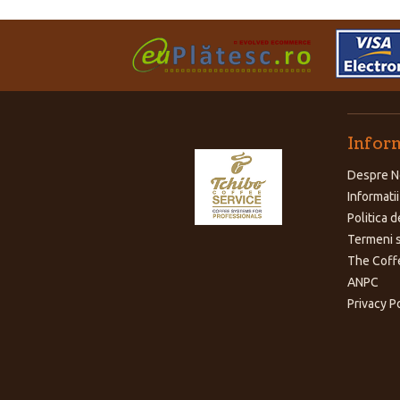
Inform
Despre N
Informatii
Politica d
Termeni s
The Coff
ANPC
Privacy P