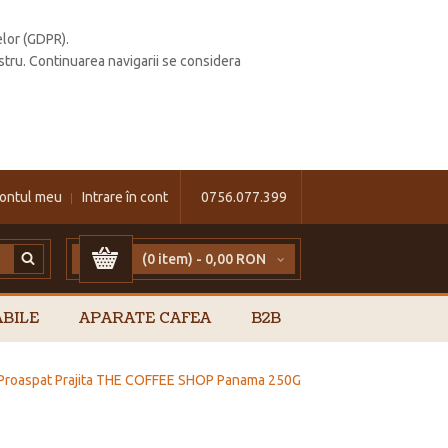
elor (GDPR).
stru. Continuarea navigarii se considera
ontul meu
Intrare în cont
0756.077.399
(0 item) -
0,00 RON
BILE
APARATE CAFEA
B2B
Proaspat Prajita THE COFFEE SHOP Panama 250G