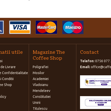
atii utile
Magazine The
Contact
Coffee Shop
oi
Telefon:
0756 077 
 de Livrare
Poligrafiei
Email:
office@caffe
e Confidentialitate
Mosilor
i Conditii
Academiei
ee Shop
Vladoianu
Mendeleev
olicy
Constitutiei
Unirii
Titulescu