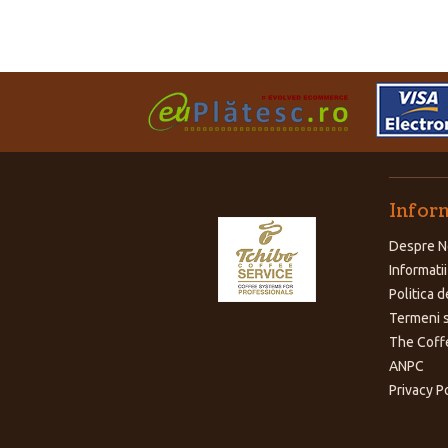
Inform
Despre N
Informatii
Politica d
Termeni s
The Coff
ANPC
Privacy P