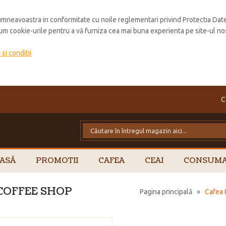
mneavoastra in conformitate cu noile reglementari privind Protectia Dat
cum cookie-urile pentru a vă furniza cea mai buna experienta pe site-ul no
si conditii
C
ASĂ
PROMOTII
CAFEA
CEAI
CONSUMA
E COFFEE SHOP
Pagina principală
»
Cafea 