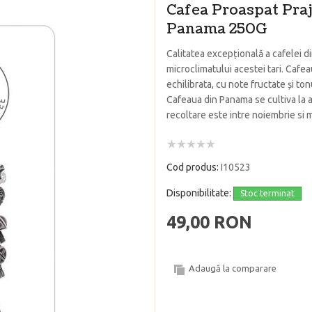
Cafea Proaspat Pr
Panama 250G
Calitatea excepțională a cafelei d
microclimatului acestei tari. Cafe
echilibrata, cu note fructate și to
Cafeaua din Panama se cultiva la a
recoltare este intre noiembrie si m
Cod produs:
I10523
Disponibilitate:
Stoc terminat
49,00 RON
Adaugă la comparare