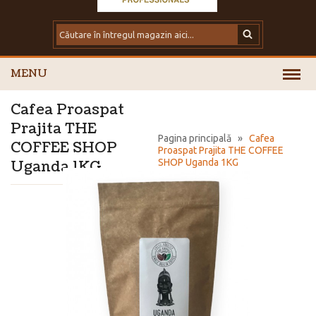
MENU
Cafea Proaspat
Prajita THE
Pagina principală
»
Cafea
COFFEE SHOP
Proaspat Prajita THE COFFEE
SHOP Uganda 1KG
Uganda 1KG