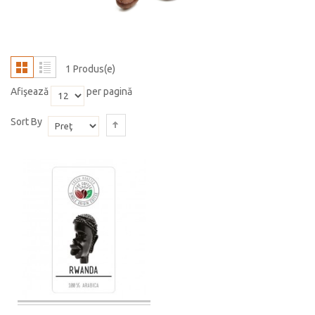
1 Produs(e)
Afişează
per pagină
Sort By