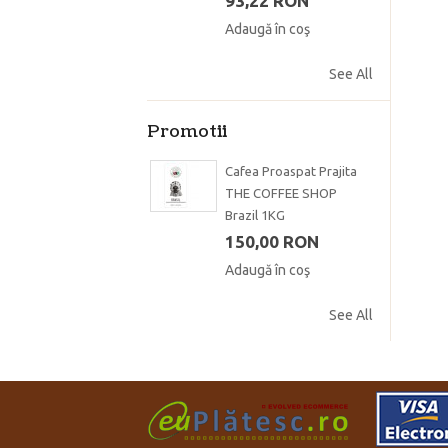
93,22 RON
Adaugă în coş
See All
Promotii
Cafea Proaspat Prajita
THE COFFEE SHOP
Brazil 1KG
150,00 RON
Adaugă în coş
See All