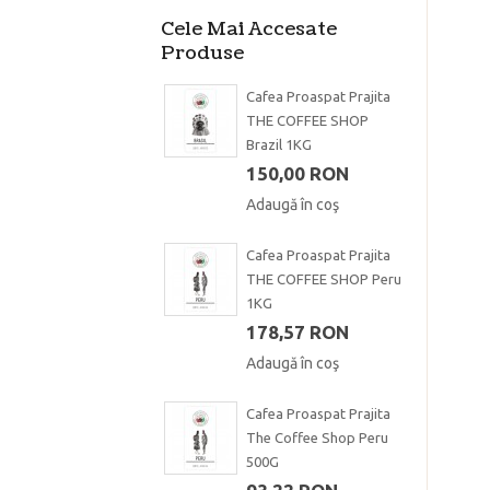
Cele Mai Accesate
Produse
Cafea Proaspat Prajita
THE COFFEE SHOP
Brazil 1KG
150,00 RON
Adaugă în coş
Cafea Proaspat Prajita
THE COFFEE SHOP Peru
1KG
178,57 RON
Adaugă în coş
Cafea Proaspat Prajita
The Coffee Shop Peru
500G