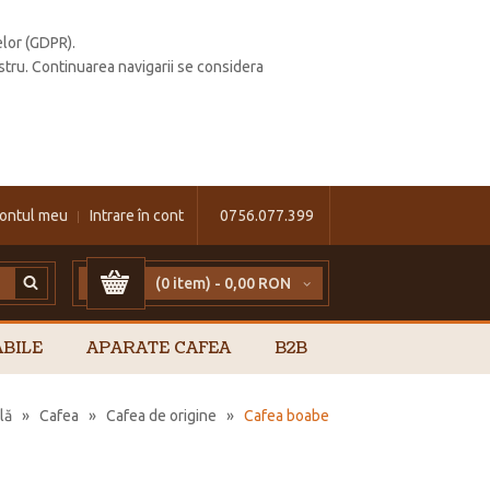
elor (GDPR).
stru. Continuarea navigarii se considera
ontul meu
Intrare în cont
0756.077.399
(0 item) -
0,00 RON
BILE
APARATE CAFEA
B2B
lă
»
Cafea
»
Cafea de origine
»
Cafea boabe