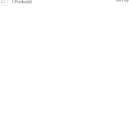
Sort By
1 Produs(e)