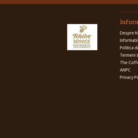
Inform
Despre N
Informatii
Politica d
Termeni s
The Coff
ANPC
Privacy P