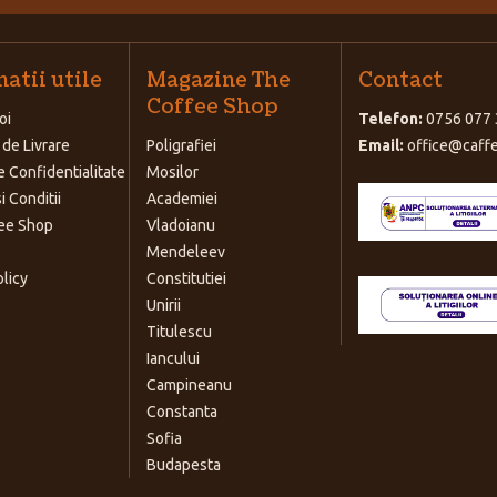
atii utile
Magazine The
Contact
Coffee Shop
oi
Telefon:
0756 077 
 de Livrare
Poligrafiei
Email:
office@caffe
e Confidentialitate
Mosilor
i Conditii
Academiei
ee Shop
Vladoianu
Mendeleev
olicy
Constitutiei
Unirii
Titulescu
Iancului
Campineanu
Constanta
Sofia
Budapesta