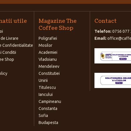
atii utile
Magazine The
Contact
Coffee Shop
oi
Telefon:
0756 077 
 de Livrare
Poligrafiei
Email:
office@caffe
e Confidentialitate
Mosilor
i Conditii
Academiei
ee Shop
Vladoianu
Mendeleev
olicy
Constitutiei
Unirii
Titulescu
Iancului
Campineanu
Constanta
Sofia
Budapesta