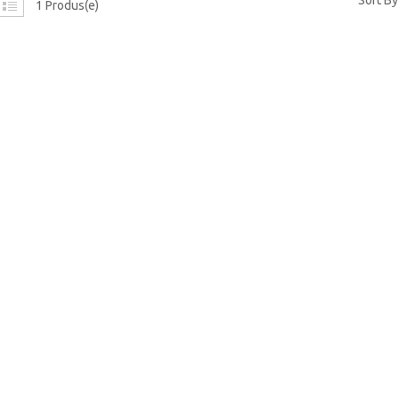
Sort By
1 Produs(e)