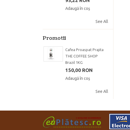
93,22 RON
Adaugă în coş
See All
Promotii
Cafea Proaspat Prajita
THE COFFEE SHOP
Brazil 1KG
150,00 RON
Adaugă în coş
See All