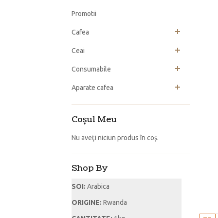
Promotii
Cafea
Ceai
Consumabile
Aparate cafea
Coşul Meu
Nu aveţi niciun produs în coş.
Shop By
SOI:
Arabica
ORIGINE:
Rwanda