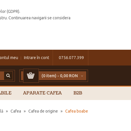
elor (GDPR).
stru. Continuarea navigarii se considera
ontul meu
Intrare în cont
0756.077.399
(0 item) -
0,00 RON
BILE
APARATE CAFEA
B2B
lă
»
Cafea
»
Cafea de origine
»
Cafea boabe