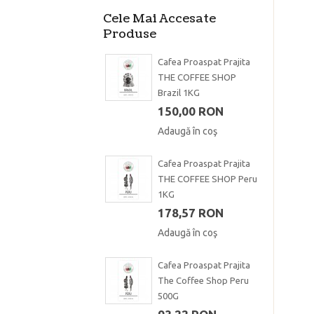
Cele Mai Accesate
Produse
Cafea Proaspat Prajita
THE COFFEE SHOP
Brazil 1KG
150,00 RON
Adaugă în coş
Cafea Proaspat Prajita
THE COFFEE SHOP Peru
1KG
178,57 RON
Adaugă în coş
Cafea Proaspat Prajita
The Coffee Shop Peru
500G